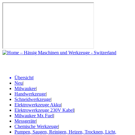
Übersicht
|
Neu
|
Milwaukee
|
Handwerkzeuge
|
Schneidwerkzeuge
|
Elektrowerkzeuge Akku
|
Elektrowerkzeuge 230V Kabel
|
Milwaukee Mx Fuel
|
Messgeräte
|
Chemische Werkzeuge
|
Pumpen, Saugen, Reinigen, Heizen, Trocknen, Licht,