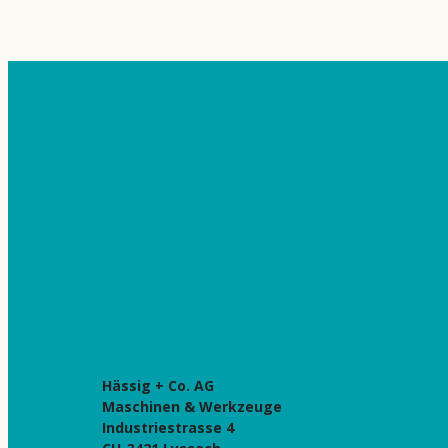
Hässig + Co. AG
Maschinen & Werkzeuge
Industriestrasse 4