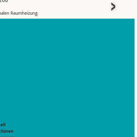
200
imalen Raumheizung.
ell
chinen