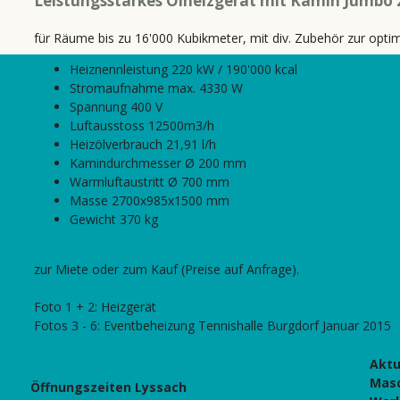
Leistungsstarkes Ölheizgerät mit Kamin Jumbo 
für Räume bis zu 16'000 Kubikmeter, mit div. Zubehör zur opt
Heiznennleistung 220 kW / 190'000 kcal
Stromaufnahme max. 4330 W
Spannung 400 V
Luftausstoss 12500m3/h
Heizölverbrauch 21,91 l/h
Kamindurchmesser Ø 200 mm
Warmluftaustritt Ø 700 mm
Masse 2700x985x1500 mm
Gewicht 370 kg
zur Miete oder zum Kauf (Preise auf Anfrage).
Foto 1 + 2: Heizgerät
Fotos 3 - 6: Eventbeheizung Tennishalle Burgdorf Januar 2015
Aktu
Mas
Öffnungszeiten Lyssach