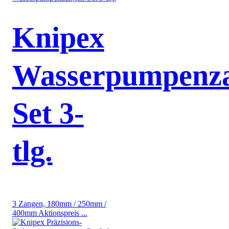
Knipex
Wasserpumpenz
Set 3-
tlg.
3 Zangen, 180mm / 250mm /
400mm Aktionspreis ...