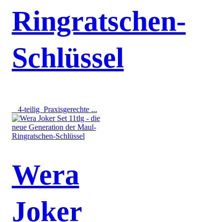
Ringratschen-
Schlüssel
4-teilig Praxisgerechte ...
Wera
Joker