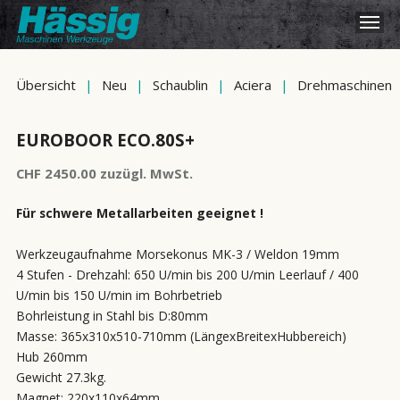
Übersicht
|
Neu
|
Schaublin
|
Aciera
|
Drehmaschinen
EUROBOOR ECO.80S+
CHF 2450.00 zuzügl. MwSt.
Für schwere Metallarbeiten geeignet !
Werkzeugaufnahme Morsekonus MK-3 / Weldon 19mm
4 Stufen - Drehzahl: 650 U/min bis 200 U/min Leerlauf / 400
U/min bis 150 U/min im Bohrbetrieb
Bohrleistung in Stahl bis D:80mm
Masse: 365x310x510-710mm (LängexBreitexHubbereich)
Hub 260mm
Gewicht 27.3kg.
Magnet: 220x110x64mm