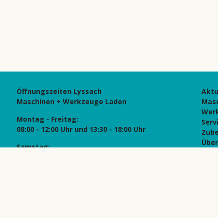
Öffnungszeiten Lyssach
Aktu
Maschinen + Werkzeuge Laden
Mas
Wer
Montag - Freitag:
Serv
08:00 - 12:00 Uhr und 13:30 - 18:00 Uhr
Zub
Über
Samstag:
Kont
08:00 - 12:00 Uhr und 14:15 - 16:00 Uhr
Date
Imp
Öffnungszeiten Utzenstorf:
Besuch auf Voranmeldung
© Hä