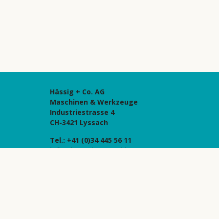
Hässig + Co. AG
Maschinen & Werkzeuge
Industriestrasse 4
CH-3421 Lyssach
Tel.:
+41 (0)34 445 56 11
info@haessig-maschinen.com
Maschinenausstellung und Werkstatt
Landshutstrasse
3427 Utzenstorf
Eröffnung Januar 2023