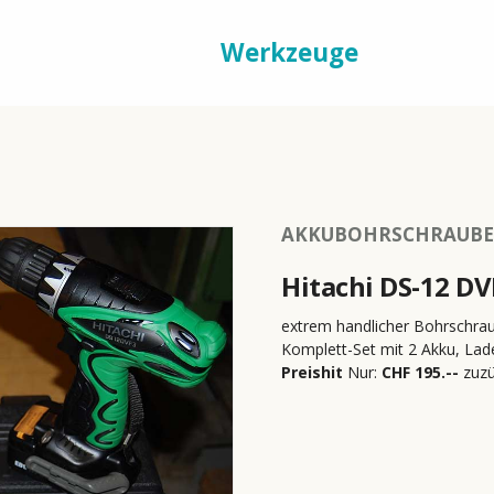
ell
Maschinen
Werkzeuge
Service
AKKUBOHRSCHRAUBER
Hitachi DS-12 DV
extrem handlicher Bohrschraub
Komplett-Set mit 2 Akku, Lad
Preishit
Nur:
CHF 195.--
zuzü